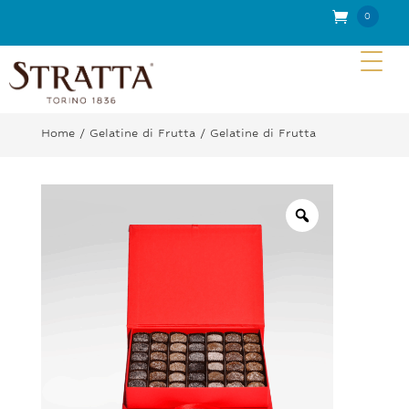
0
Elem
enti
Home
/
Gelatine di Frutta
/ Gelatine di Frutta