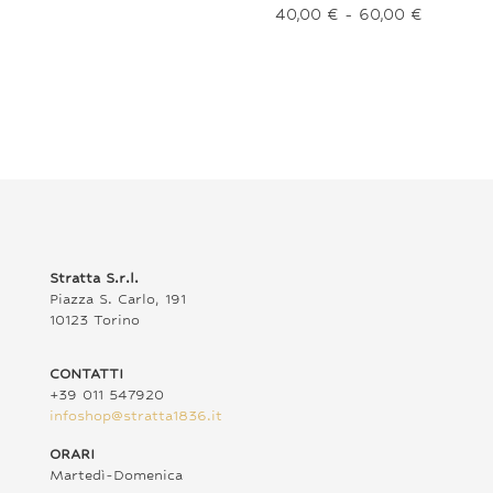
di
Fascia
40,00
€
-
60,00
€
prezzo:
di
da
prezzo:
50,00 €
da
a
40,00 €
70,00 €
a
60,00 €
Stratta S.r.l.
Piazza S. Carlo, 191
10123 Torino
CONTATTI
+39 011 547920
infoshop@stratta1836.it
ORARI
Martedì-Domenica