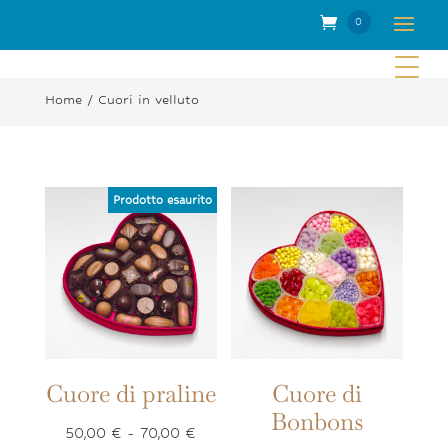
0
Elem
enti
Home
/ Cuori in velluto
Cuore di praline
Cuore di
Bonbons
Fascia
50,00
€
-
70,00
€