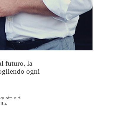
 futuro, la
ogliendo
ogni
 gusto e di
lta.