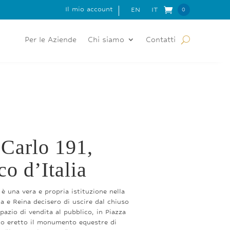
TUITA PER ORDINI SUPERIORI A 150 EURO
Il mio account
EN
IT
0
Elementi
Per le Aziende
Chi siamo
Contatti
 Carlo 191,
co d’Italia
 è una vera e propria istituzione nella
a e Reina decisero di uscire dal chiuso
pazio di vendita al pubblico, in Piazza
to eretto il monumento equestre di