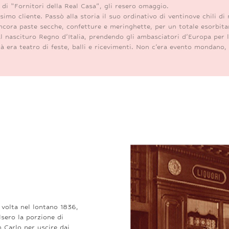
 di “Fornitori della Real Casa”, gli resero omaggio.
imo cliente. Passò alla storia il suo ordinativo di ventinove chili di
ancora paste secche, confetture e meringhette, per un totale esorbita
al nascituro Regno d’Italia, prendendo gli ambasciatori d’Europa per l
tà era teatro di feste, balli e ricevimenti. Non c’era evento mondano, 
 volta nel lontano 1836,
lsero la porzione di
n Carlo per uscire dai