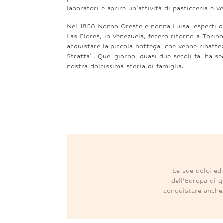
laboratori e aprire un’attività di pasticceria e v
Nel 1858 Nonno Oreste e nonna Luisa, esperti di
Las Flores, in Venezuela, fecero ritorno a Torino
acquistare la piccola bottega, che venne ribatte
Stratta”. Quel giorno, quasi due secoli fa, ha seg
nostra dolcissima storia di famiglia.
L
e sue dolci ed
dell’Europa di q
conquistare anche 