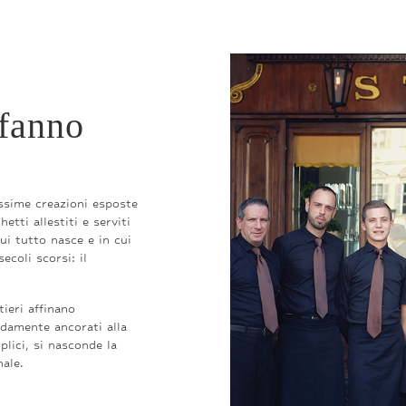
 fanno
issime creazioni esposte
etti allestiti e serviti
ui tutto nasce e in cui
ecoli scorsi: il
tieri affinano
ldamente ancorati alla
lici, si nasconde la
nale.