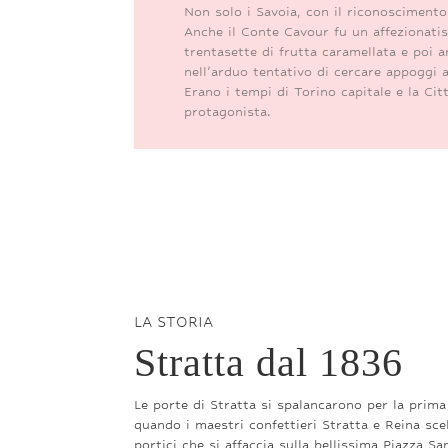
Non solo i Savoia, con il riconoscimento
Anche il Conte Cavour fu un affezionatiss
trentasette di frutta caramellata e poi 
nell’arduo tentativo di cercare appoggi 
Erano i tempi di Torino capitale e la Cit
protagonista.
LA STORIA
Stratta dal 1836
Le porte di Stratta si spalancarono per la prima
quando i maestri confettieri Stratta e Reina sce
portici che si affaccia sulla bellissima Piazza Sa