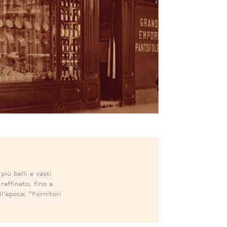
più belli e vasti
e
raffinato
, fino a
ll’epoca: “Fornitori