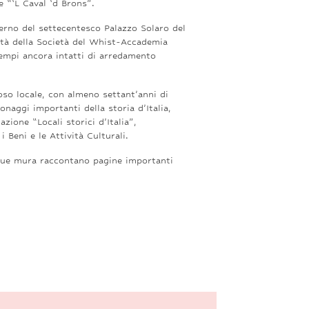
 “‘L Caval ‘d Brons”.
terno del settecentesco Palazzo Solaro del
età della Società del Whist-Accademia
empi ancora intatti di arredamento
ioso locale, con almeno settant’anni di
naggi importanti della storia d’Italia,
azione “Locali storici d’Italia”,
 Beni e le Attività Culturali.
e sue mura raccontano pagine importanti