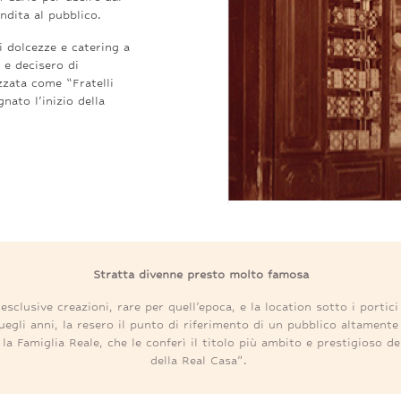
endita al pubblico.
 dolcezze e catering a
 e decisero di
zzata come “Fratelli
nato l’inizio della
Stratta divenne presto molto famosa
 esclusive creazioni
, rare per quell’epoca, e
la location
sotto i portici 
uegli anni,
la
resero
il
punto di riferimento di un pubblico
altament
la Famiglia Reale, che
le
conferì
il titolo più ambito e prestigioso de
della Real Casa”.