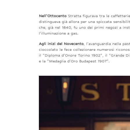
Nell’Ottocento
Stratta figurava
tra
le caffetteri
distingueva già allora
per
una
spiccata
sensibil
che, già nel 1840,
fu uno
dei primi negozi a
ins
l’illuminazione
a gas
.
Agli inizi del Novecento
, l’avanguardia nella pas
cioccolato le fece collezionare numerosi riconos
il “Diploma d’Onore Torino 1902”, il “Grande 
e la “Medaglia d’Oro Budapest 1907”.