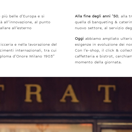
e più belle d’Europa
e si
Alla fine degli anni ’50
, alla 
ità
all’innovazione
, al punto
quella di banqueting & caterin
tallare
all’esterno
nuovo settore, al servizio deg
Oggi
abbiamo ampliato ulterio
ticceria e nella lavorazione del
esigenze in evoluzione dei nos
cimenti internazionali, tra cui
Con l’e-shop, il click & collec
Diploma d’Onore Milano 1903”
caffetteria e bistrot, cerchia
momento della giornata.