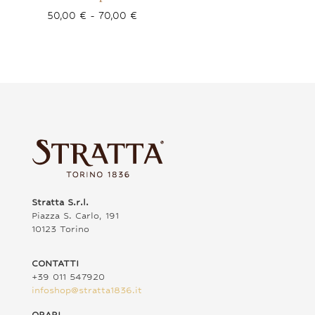
Fascia
50,00
€
-
70,00
€
di
prezzo:
da
50,00 €
a
70,00 €
Stratta S.r.l.
Piazza S. Carlo, 191
10123 Torino
CONTATTI
+39 011 547920
infoshop@stratta1836.it
ORARI