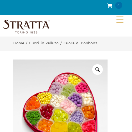
0
Elem
enti
Home
/
Cuori in velluto
/ Cuore di Bonbons