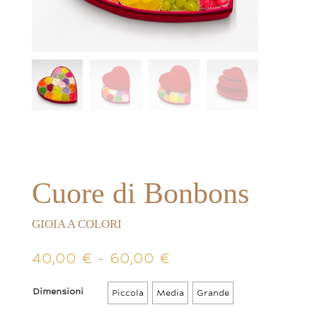
Cuore di Bonbons
GIOIA A COLORI
Fascia
40,00
€
-
60,00
€
di
prezzo:
Dimensioni
Piccola
Media
Grande
da
40,00 €