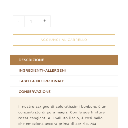
a
60,00 €
-
+
Cuore di Bonbons quantità
AGGIUNGI AL CARRELLO
DESCRIZIONE
INGREDIENTI-ALLERGENI
TABELLA NUTRIZIONALE
CONSERVAZIONE
Il nostro scrigno di coloratissimi bonbons è un
concentrato di pura magia. Con le sue finiture
rosse cangianti e il velluto liscio, è così bello
che emoziona ancora prima di aprirlo. Ma