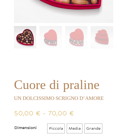
Cuore di praline
UN DOLCISSIMO SCRIGNO D’AMORE
Fascia
50,00
€
-
70,00
€
di
prezzo:
Dimensioni
Piccola
Media
Grande
da
50,00 €