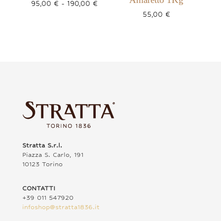
Fascia
95,00
€
-
190,00
€
di
55,00
€
prezzo:
da
95,00 €
a
190,00 €
Stratta S.r.l.
Piazza S. Carlo, 191
10123 Torino
CONTATTI
+39 011 547920
infoshop@stratta1836.it