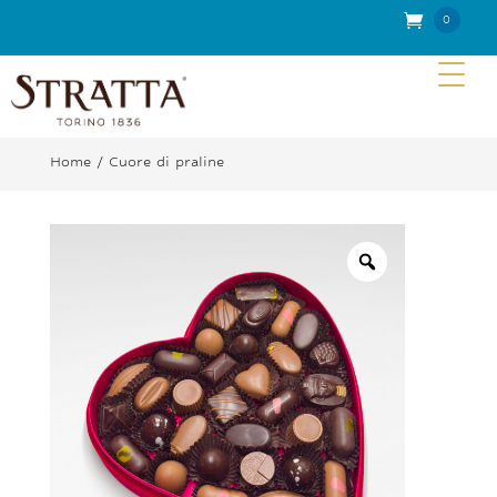
0
Elem
enti
Home
/ Cuore di praline